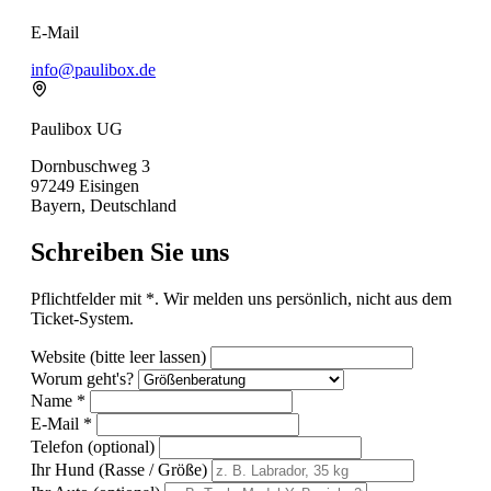
E-Mail
info@paulibox.de
Paulibox UG
Dornbuschweg 3
97249 Eisingen
Bayern, Deutschland
Schreiben Sie uns
Pflichtfelder mit
*
. Wir melden uns persönlich, nicht aus dem
Ticket-System.
Website (bitte leer lassen)
Worum geht's?
Name
*
E-Mail
*
Telefon
(optional)
Ihr Hund
(Rasse / Größe)