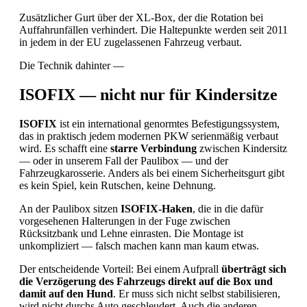
Zusätzlicher Gurt über der XL-Box, der die Rotation bei
Auffahrunfällen verhindert. Die Haltepunkte werden seit 2011
in jedem in der EU zugelassenen Fahrzeug verbaut.
Die Technik dahinter —
ISOFIX — nicht nur für Kindersitze
ISOFIX
ist ein international genormtes Befestigungssystem,
das in praktisch jedem modernen PKW serienmäßig verbaut
wird. Es schafft eine
starre Verbindung
zwischen Kindersitz
— oder in unserem Fall der Paulibox — und der
Fahrzeugkarosserie. Anders als bei einem Sicherheitsgurt gibt
es kein Spiel, kein Rutschen, keine Dehnung.
An der Paulibox sitzen
ISOFIX-Haken
, die in die dafür
vorgesehenen Halterungen in der Fuge zwischen
Rücksitzbank und Lehne einrasten. Die Montage ist
unkompliziert — falsch machen kann man kaum etwas.
Der entscheidende Vorteil: Bei einem Aufprall
überträgt sich
die Verzögerung des Fahrzeugs direkt auf die Box und
damit auf den Hund
. Er muss sich nicht selbst stabilisieren,
wird nicht durchs Auto geschleudert. Auch die anderen